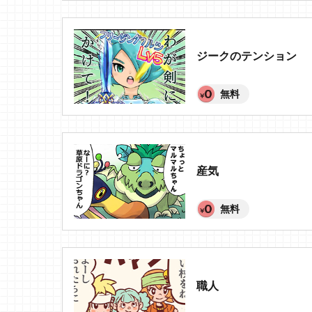
ジークのテンション
無料
産気
無料
職人