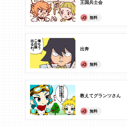
王国兵士会
無料
出奔
無料
教えてグランツさん
無料