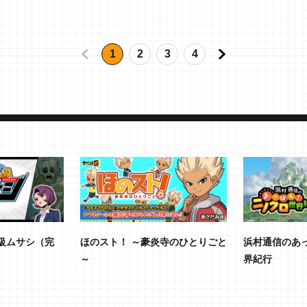
1
2
3
4
級ムサシ（完
ほのスト！ ～豪炎寺のひとりごと
浜村通信のあ
～
界紀行