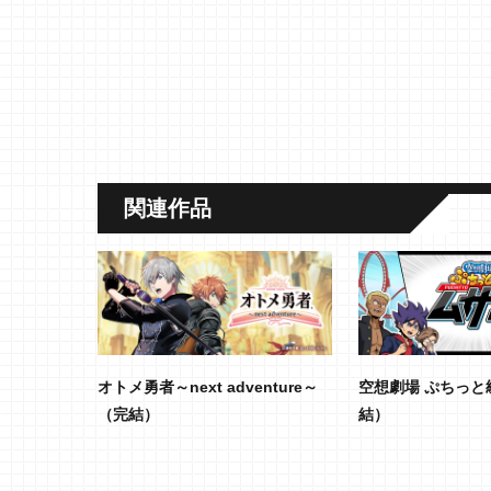
関連作品
オトメ勇者～next adventure～
空想劇場 ぷちっと
（完結）
結）