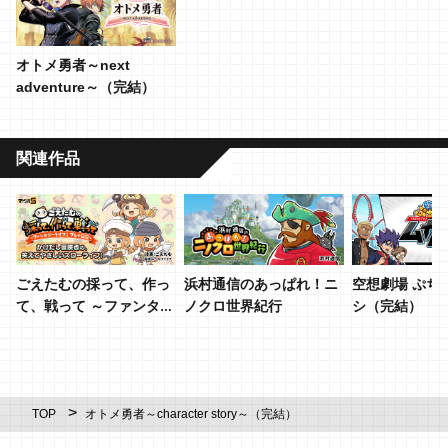
オトメ勇者～next
adventure～（完結）
関連作品
ごえたむの採って、作っ
浜村通信のあっぱれ！ニ
空想劇場 ぷち
て、戦って ～ファンタジ
ノクロ世界紀行
シ（完結）
ーライフi プレイ日記～
TOP
オトメ勇者～character story～（完結）