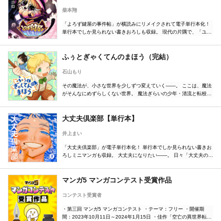
択冒険劇、短期連載スタート！ ※この作品はヨコ読み作品です。
柴本翔
「よろず鍵屋の事件帖」が横読みにリメイクされて電子単行本化！
単行本でしか見られない書きおろしも収録。 現代の片隅で、「ユメ
ヨリ」と呼ばれる神器の数々が強奪される事件が発生！その解決を
任されたアカネと鍵屋のメンバーが直面するものとは――！？ 「私
達が事件解決の鍵となりましょう」
ふぅとぎゃくてんのまほう（完結）
石山もり
その魔法が、小さな世界を少しずつ変えていく――。 ここは、魔法
がそんなにめずらしくない世界。 魔法ぎらいの少年・清流と転校生
の魔法使い・ふぅが織りなす、笑いと癒しのマジカル友情ストーリ
ー！
大丈夫倶楽部【単行本】
井上まい
「大丈夫倶楽部」が電子単行本化！ 単行本でしか見られない書きお
ろしミニマンガも収録。 大丈夫になりたい――。 日々「大丈夫の研
鑽（けんさん）」に励む花田もねは、ある晩、芦川（あしかわ）と
いう謎の生物と出会う。その姿は「大丈夫ではない」ようで――。
心癒されるハートフルストーリー！
マンガ5 マンガコンテスト受賞作品
コンテスト受賞者
・第三回 マンガ5 マンガコンテスト ・テーマ：フリー ・開催期
間：2023年10月11日～2024年1月15日 ・佳作「空亡の異世界転