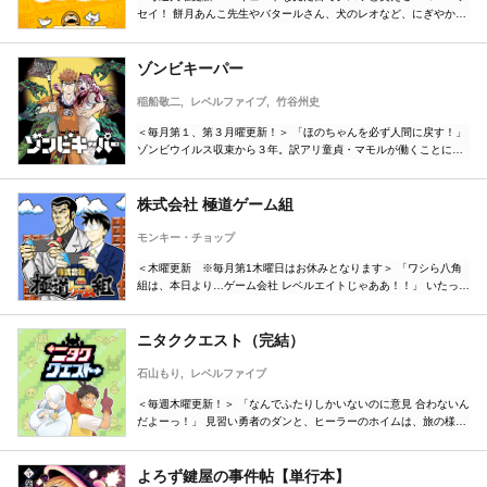
セイ！ 餅月あんこ先生やバタールさん、犬のレオなど、にぎやかな
キャラクターが日常をたのしく彩り、一度読んだらクセになること
間違いなし！
ゾンビキーパー
稲船敬二
レベルファイブ
竹谷州史
＜毎月第１、第３月曜更新！＞ 「ほのちゃんを必ず人間に戻す！」
ゾンビウイルス収束から３年。訳アリ童貞・マモルが働くことにな
ったのは、ゾンビ派遣の管理会社！？ パンデミックの「その後」を
描く、純愛×お仕事ストーリー！ ※この作品はヨコ読み作品です。
株式会社 極道ゲーム組
モンキー・チョップ
＜木曜更新 ※毎月第1木曜日はお休みとなります＞ 「ワシら八角
組は、本日より…ゲーム会社 レベルエイトじゃああ！！」 いたって
普通の一般人の鈴木ハジメと、極道「八角組」のクセの強いメンバ
ーが織り成す、ドタバタ・ゲーム制作コメディー、ここに爆誕！
ニタククエスト（完結）
石山もり
レベルファイブ
＜毎週木曜更新！＞ 「なんでふたりしかいないのに意見 合わないん
だよーっ！」 見習い勇者のダンと、ヒーラーのホイムは、旅の様子
を配信しながら魔王討伐を目指してパーティーを結成！ しかし、ダ
ンには２択（ニタク）のどちらかを選ばないと死んでしまう特別な
スキルが備わっており…！？ ひとつを選べないふたりのドタバタ選
よろず鍵屋の事件帖【単行本】