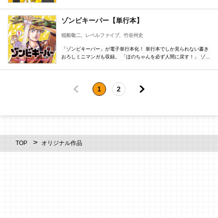
生」F.O ・奨励賞「ポスター」石峰幸潤 ・奨励賞「あなたのせいじ
ゃ」鈴木田中
ゾンビキーパー【単行本】
稲船敬二
レベルファイブ
竹谷州史
「ゾンビキーパー」が電子単行本化！ 単行本でしか見られない書き
おろしミニマンガも収録。 「ほのちゃんを必ず人間に戻す！」 ゾン
ビウイルス収束から３年。訳アリ童貞・マモルが働くことになった
のは、ゾンビ派遣の管理会社！？ パンデミックの「その後」を描
く、純愛×お仕事ストーリー！
1
2
TOP
オリジナル作品