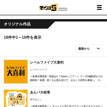
オリジナル作品
18件中1～10件を表示
レベルファイブ大喜利
レベルファイブ
＜毎週水曜更新！投稿はX（Twitter）にて！＞ マンガ5編集部からの
挑戦状！毎週、様々なお題を設けて、おもしろ回答を募集し、 その
中から特におもしろかったものを、サイトへ公開します！ 爆笑必至
の「珠玉のボケ」をお待ちしております！ボケて、ボケて、ボケま
くれ！
あんバタ絵巻
餅月あんこ
＜毎週火曜更新！＞ キュートな見た目でクスッと笑える４コマエッ