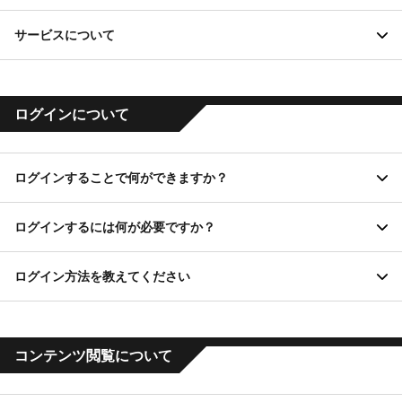
サービスについて
サービス
「マンガ5」は、レベルファイブが提供する、オリジナル作品を取
ログインについて
り揃えた公式マンガWEBサービスです。マンガ以外にも、動画な
ど、他では見ることが出来ない作品が勢揃い！
人気の妖怪ウォッチシリーズ、イナズマイレブンシリーズから、
ログインすることで何ができますか？
マンガ5オリジナル作品まで幅広く取り扱っているので、あなたの
お気に入りの作品がきっと見つかる！
会員登録
ログインするには何が必要ですか？
作品を購入・閲覧するにはログインが必要となります。
会員登録
LEVEL5 ID
※マンガ5へのログインには、LEVEL5 ID、LINE、Yahoo!、
ログイン方法を教えてください
Googleいずれかのアカウントが必要です。LEVEL5 IDの詳細に関
マンガ5へのログインには、LEVEL5 ID、LINE、Yahoo!、Google
会員登録
LEVEL5 ID
しては、以下のサイトをご参照ください。
いずれかの登録が必要です。LEVEL5 IDの詳細は、以下のサイト
https://level5-id.com/
をご参照ください。
パソコン、スマートフォンどちらも画面上部に表示される「ログ
コンテンツ閲覧について
https://level5-id.com/
イン」からログインページに移動することができます。