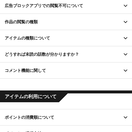
LEVEL5 IDは、利用可能なメールアドレスをお持ちの方であれ
広告ブロックアプリでの閲覧不可について
ば、どなたでも無料でご登録いただけます。 また、すでに
LEVEL5 IDをお持ちの方は、そのままご登録済のLEVEL5 IDでマ
作品
ンガ5のログインが行えます。
作品の閲覧の種類
広告ブロックのアプリや設定がONになっている場合、マンガ5サ
作品
イト内では作品が正しく表示されなくなる可能性がございます。
アイテムの種類について
当サイト内で作品が正しく閲覧できない場合は、一度広告ブロッ
作品の詳細画面に話の一覧が表示されます。話の閲覧方法に応じ
購入
ポイント
クの設定をご確認いただけますと幸いです。
て「無料」「ポイント」のいずれかをアイコンで表示していま
どうすれば未読の話数が分かりますか？
す。
マンガ5では、「ポイント」を消費して有料の作品を閲覧すること
操作
ができます。
コメント機能に関して
「無料」：ポイントを消費せずに読むことができる話
「ポイント」は、マンガ5内でのみ使用できるアイテムです。 各
「ポイント」：マンガ5ポイント、ボーナスポイントを消費するこ
各作品ページの話数一覧において、背景が白の話がまだ読まれて
作品
話に設定された指定ポイント数を消費することで、無期限で閲覧
とで、その話を読むことができます（一度読んだ話はログインし
いない未読の話数となります。読み終えた話数は背景が白からグ
することができます。
ているアカウントで無期限で閲覧できます）
レーに変わります。
「ポイント」は、獲得方法により以下の2種類があります。
コメントページへ移動に関して
アイテムの利用について
この表示はマンガ5へのログインが必要です。
「ボーナスポイント」
「ボーナスポイント」は、ログイン記念といった、レベルファ
ポイントの消費順について
イブが実施する特別企画（イベント）に参加することで獲得で
きる無料のポイントです。また、マンガ５ポイントの一部の商
ポイント