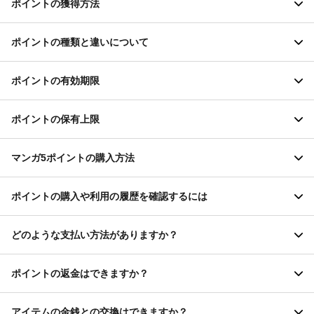
品の購入でも獲得することができます。
ポイントの獲得方法
「マンガ5ポイント」
「ポイント」の消費順には優先度がございます。
ポイント
「マンガ5ポイント」は、1ポイント=1円で購入することで獲得
「ボーナスポイント」「マンガ5ポイント」両方が使用可能な場
ポイントの種類と違いについて
できる有料のポイントです。
合、「ボーナスポイント」→「マンガ5ポイント」の順にポイント
①各作品の話数一覧上のコメントボタンから
「ボーナスポイント」「マンガ5ポイント」どちらも使い方は同
「ボーナスポイント」は、レベルファイブが実施する特別企画
ポイント
が消費されます。
じですが、消費の優先順位が設定されていることにご注意下さ
（イベント）に参加することで獲得できます。また、マンガ５ポ
ポイントの有効期限
い。
イントの一部の商品の購入でも獲得することができます。
アイテムのポイントには2種類あります。
ポイント
「ボーナスポイント」と「マンガ5ポイント」があります。
ポイントの保有上限
「マンガ5ポイント」は、購入のみでの獲得となります。
どちらも作品を閲覧するためのポイントで、使用方法に違いはあ
「ボーナスポイント」「マンガ5ポイント」ともに、利用規約で定
ポイント
りません。
めるサービス提供期間内において有効です。
マンガ5ポイントの購入方法
「ボーナスポイント」と「マンガ5ポイント」の違いは、獲得方法
「ボーナスポイント」および「マンガ5ポイント」の保有数に上限
購入
ポイント
にあります。
はございません。
ポイントの購入や利用の履歴を確認するには
マンガ5ポイントの購入にはログインが必要です。ログインした状
購入
「ボーナスポイント」
態で「マイページ」画面内にある「ポイント購入」を選択し、移
どのような支払い方法がありますか？
「ボーナスポイント」は、ログイン記念といった、レベルファイ
動先の「ポイント購入画面」にて購入できます。
②各作品話末のコメントボタンから
ブが実施する特別企画（イベント）に参加することで獲得できる
ポイントの購入や利用の履歴は、マイページ内にある「ポイント
購入
無料のポイントです。また、マンガ５ポイントの一部の商品の購
購入・消費履歴」から確認できます。
コメントに関して
ポイントの返金はできますか？
入でも獲得することができます。
クレジットカード決済、キャリア決済、PayPay決済が利用可能で
ニックネームはご自身で自由に指定が出来ます。
購入
す。ご利用可能なクレジットカードは、VISA、MASTERCARD、
未入力の場合には「マンガ5ユーザー」と表示されます。
アイテムの金銭との交換はできますか？