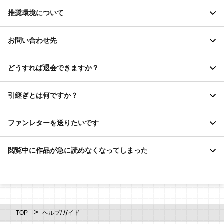
LEVEL5 IDは、利用可能なメールアドレスをお持ちの方であれ
画面内をピンチイン操作する(スマートフォン)、もしくはブラウザ
推奨環境について
ば、どなたでも無料でご登録いただけます。
のズーム縮小機能を使用する(PC)ことで、画面を等倍表示に戻す
LEVEL5 IDの詳細に関しては、以下のサイトをご参照ください。
ことができます。
環境
お問い合わせ先
https://level5-id.com/
- Google Chrome 最新版
サポート
メニューの表示
- Firefox 最新版
どうすれば退会できますか？
等倍表示の状態で画面内を軽くタップ・クリックすることで、各
- Microsoft Edge 最新版
種メニューを表示します。
一般的なお問い合わせは、サイト内にございます
お問い合わせフ
サポート
- Safari 最新版
ォーム
にて承っております。
引継ぎとは何ですか？
お問い合わせの前に、「ヘルプ/ガイド」をよくお読みの上、お問
推奨環境に記載のないInternet Explorer、Opera等のブラウザをご
退会を希望される場合は、
退会画面
から退会申請を行ってくださ
各機能の説明
サポート
い合わせください。
使用した場合、コンテンツの閲覧が出来ず、正しく演出効果が動
い。退会した時点でそれまでに獲得したポイントは失効となり、
ファンレターを送りたいです
受付時間：平日10時～18時（年末年始／祝祭日を除く）
作いたしません。
購入した作品の閲覧もできなくなります。
アカウントの保有ポイント数、それまで購入した作品の情報を別
サポート
大変恐れ入りますが、記載の推奨環境のブラウザをご使用いただ
退会後は、退会したアカウントのログインに利用していたLEVEL5
LEVEL5 IDに関するお問い合わせは専用フォームを準備しており
のアカウントに引き継ぐことができます。
閲覧中に作品が急に読めなくなってしまった
けますようお願いいたします。
ID、LINE、Yahoo!、Googleで再度会員登録が可能ですが、新規会
ますので、こちらよりお願いいたします。
引継ぎ先のアカウントをご用意の上、マイページから以下のよう
員登録扱いとなり、退会前の情報は引き継ぎません。
応援ありがとうございます。
サポート
https://secure.level5.co.jp/inquiry/support/level5-id/
に引継ぎを行ってください。
また、退会済アカウントの復元はお受けすることができません。
先生へのファンレターについては、以下に記載の宛先までお送り
あらかじめご了承ください。
下さい。
引継ぎ元のアカウントで引継ぎIDを発行
通信状況により、作品の読み込みに失敗することがあります。通
【送付先住所】
引継ぎ先のアカウントで引継ぎIDを入力
信状況をご確認のうえ、再度お試しください。
〒108-0075
TOP
ヘルプ/ガイド
引継ぎを行うと、引継ぎ元のアカウントの保有コインと作品購入
東京都港区港南1-2-70 品川シーズンテラス6F