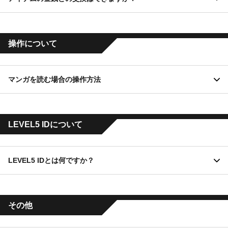
コメントページにアクセスする度にユーザー名は「マンガ5ユーザー」
JCB、American Express、ダイナースクラブになります。キャリ
「マンガ5ポイント」
ご購入確定後の取り消し、または返金につきましてはご対応致し
に戻ります。
購入
ア決済はドコモ、au、ソフトバンクが対象となります。
「マンガ5ポイント」は、1ポイント=1円で購入することで獲得出
かねます。
来る有料のポイントです。
他のユーザーの皆様が不快に感じる内容、または公序良俗に反
ご了承くださいますよう、お願い申し上げます。
保有されているアイテムは金銭への換金等一切いたしかねます。
操作について
する内容のコメントの投稿はご遠慮いただきますようお願い致
ご了承くださいますよう、お願い申し上げます。
します。
ポイントの消費には優先順位があることにご注意ください。(「ボ
ーナスポイント」→「マンガ5ポイント」の順に消費)
通報が多いコメント、不適切な内容のコメントに関しては非表
マンガを読む場合の操作方法
ボーナスポイントが不足している場合はマンガ5ポイントを併用し
示とさせていただく事がございます。
てすることができます。 マンガ5ポイントも不足している場合
操作
は、ポイント購入画面に移動します。
基本的な操作
LEVEL5 IDについて
画面内を上下にフリック操作する(スマートフォン)、もしくはホイ
ール操作する(PC)ことで、つながったマンガを途切れなく読むこ
とができます。
LEVEL5 IDとは何ですか？
LEVEL5 ID
画面内をピンチアウト操作する(スマートフォン)、もしくはブラウ
ザのズーム拡大機能を使用する(PC)ことで、マンガの一部を拡大
「LEVEL5 ID」とは、レベルファイブ作品のさまざまなサービス
その他
表示することができます。
をよりお楽しみ頂くためのアカウントシステムです。