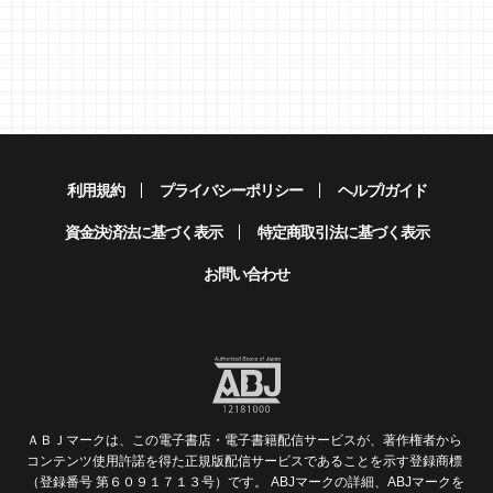
①ページ数表示
表示されているマンガの現在のページ数/全体のページ数を表示し
ます。
利用規約
プライバシーポリシー
ヘルプ/ガイド
②スクロールバー
ポインターをスライドすることで、マンガの表示を任意の場所に
資金決済法に基づく表示
特定商取引法に基づく表示
移動することができます。
お問い合わせ
③終了ボタン(×表示)
話を終了して、作品ページに戻ります。
④ジャンプボタン（次 前）
前後の話にジャンプします。
ＡＢＪマークは、この電子書店・電子書籍配信サービスが、著作権者から
コンテンツ使用許諾を得た正規版配信サービスであることを示す登録商標
⑤SNSシェアボタン
（登録番号 第６０９１７１３号）です。 ABJマークの詳細、ABJマークを