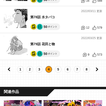
16
588
2022/03/11 更新
第78話 水タバコ
50
ポイント
12
579
2022/03/25 更新
第79話 花田と物
50
ポイント
9
573
1
2
3
4
5
6
7
8
関連作品