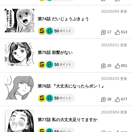
2022/02/04 更新
第74話 だいじょうぶきょう
50
ポイント
17
613
2022/02/11 更新
第75話 前髪がない
50
ポイント
20
651
2022/02/25 更新
第76話 『大丈夫になったらポン！』
50
ポイント
38
677
2022/03/04 更新
第77話 私の大丈夫足りてますか
50
ポイント