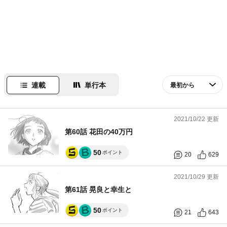
連載
単行本
2021/10/22 更新
第60話 花田の40万円
50
ポイント
20
629
2021/10/29 更新
第61話 晃良と幸生と
50
ポイント
21
643