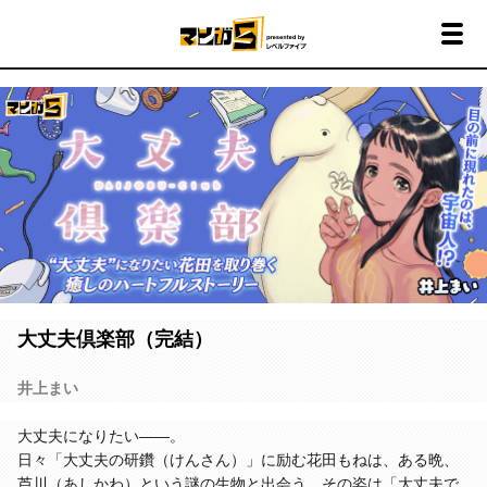
大丈夫倶楽部（完結）
井上まい
大丈夫になりたい――。
日々「大丈夫の研鑽（けんさん）」に励む花田もねは、ある晩、
芦川（あしかわ）という謎の生物と出会う。その姿は「大丈夫で