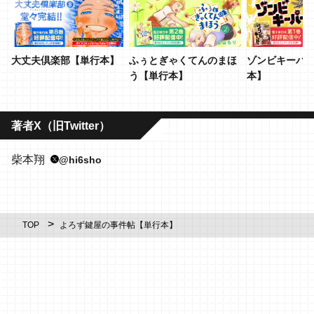
大丈夫倶楽部【単行本】
ふぅとぎゃくてんのまほ
ゾンビキーパ
う【単行本】
本】
著者X（旧Twitter）
柴本翔
@hi6sho
TOP
よろず鍵屋の事件帖【単行本】