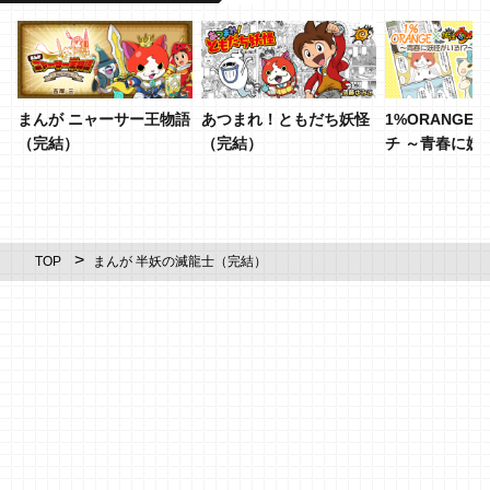
まんが ニャーサー王物語
あつまれ！ともだち妖怪
1%ORANGE
（完結）
（完結）
チ ～青春に妖
る！？～
TOP
まんが 半妖の滅龍士（完結）