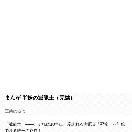
まんが 半妖の滅龍士（完結）
三越はるは
「滅龍士」――。それは10年に一度訪れる大厄災「死龍」を討伐
できる唯一の存在！