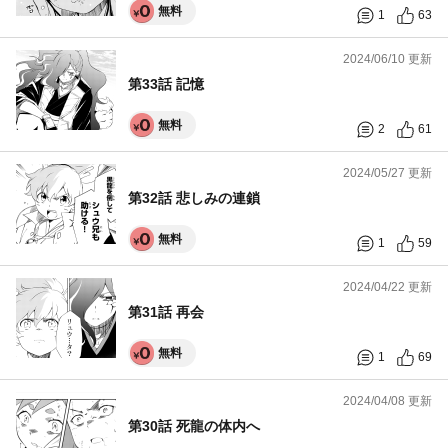
無料
1
63
2024/06/10 更新
第33話 記憶
無料
2
61
2024/05/27 更新
第32話 悲しみの連鎖
無料
1
59
2024/04/22 更新
第31話 再会
無料
1
69
2024/04/08 更新
第30話 死龍の体内へ