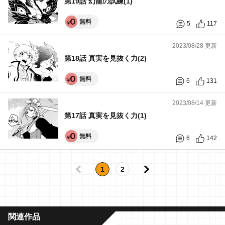
第19話 幻龍の試練(1)
無料
5
117
2023/08/28 更新
第18話 真実を見抜く力(2)
無料
6
131
2023/08/14 更新
第17話 真実を見抜く力(1)
無料
6
142
1
2
関連作品