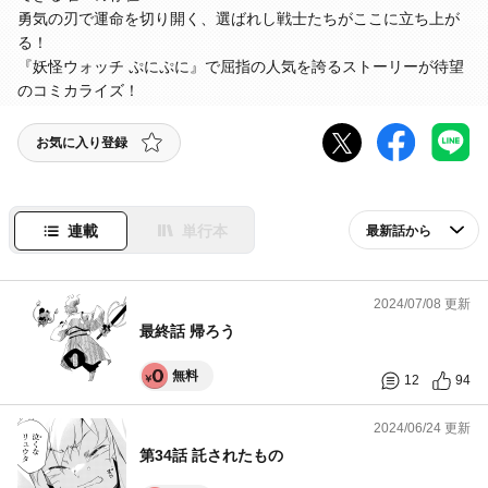
勇気の刃で運命を切り開く、選ばれし戦士たちがここに立ち上が
る！
『妖怪ウォッチ ぷにぷに』で屈指の人気を誇るストーリーが待望
のコミカライズ！
お気に入り登録
連載
単行本
2024/07/08 更新
最終話 帰ろう
無料
12
94
2024/06/24 更新
第34話 託されたもの