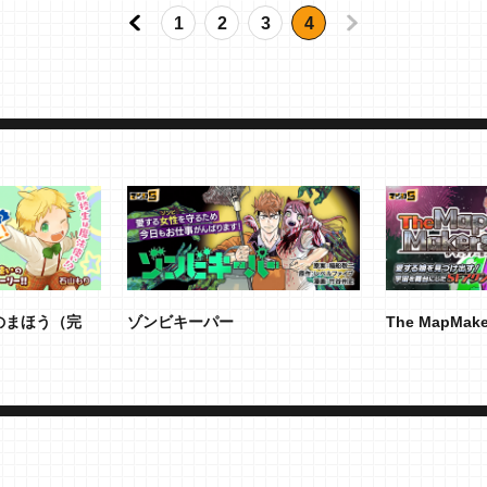
1
2
3
4
のまほう（完
ゾンビキーパー
The MapMa