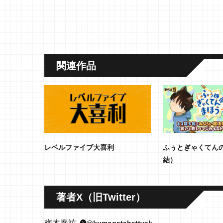
関連作品
レベルファイブ大喜利
ふぅとぎゃくてん
結）
著者X（旧Twitter）
梅木泰祐
@kumogatahattyak