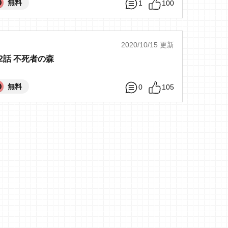
無料
1
100
2020/10/15 更新
2話 不死者の森
無料
0
105