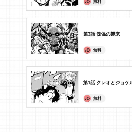
無料
第3話 傀儡の襲来
無料
第1話 クレオとジョケ
無料