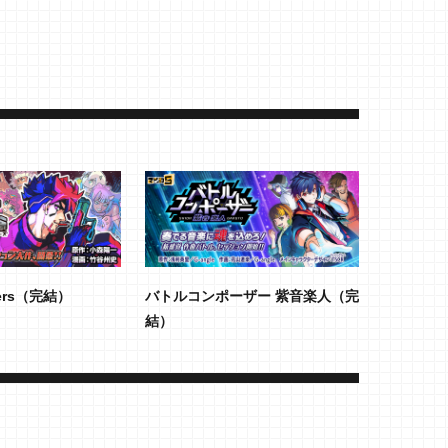
kers（完結）
バトルコンポーザー 紫音楽人（完
結）