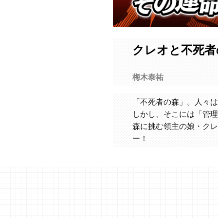
クレオと不死者
梅木泰祐
「不死者の森」。人々は
しかし、そこには「管理
森に挑む領主の娘・クレ
ー！