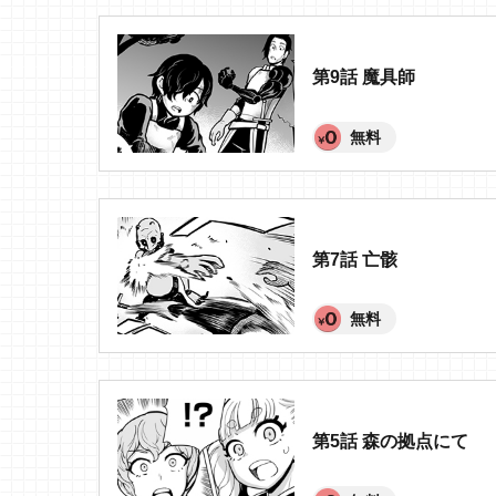
第9話 魔具師
無料
第7話 亡骸
無料
第5話 森の拠点にて