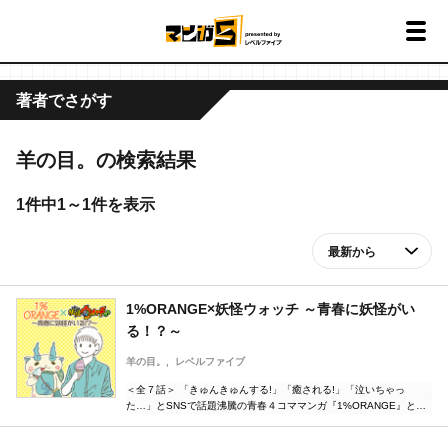
著者でさがす
羊の目。の検索結果
1件中1～1件を表示
1%ORANGE×妖怪ウォッチ ～青春に妖怪がい
る！？～
羊の目。
レベルファイブ
＜全７話＞ 「きゅんきゅんする!」「癒される!」「泣いちゃっ
た…」とSNSで話題沸騰の青春４コママンガ『1%ORANGE』と
『妖怪ウォッチ』のコラボマンガ！ 青春のあれやこれも、全部妖怪
のせい――！？高校生と妖怪たちの心温まるエピソードがここに！