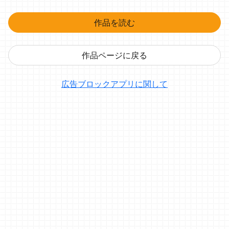
作品を読む
作品ページに戻る
広告ブロックアプリに関して